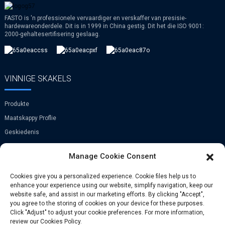
FASTO is 'n professionele vervaardiger en verskaffer van presisie-
hardewareonderdele. Dit is in 1999 in China gestig. Dit het die ISO 9001:
2000-gehaltesertifisering geslaag.
VINNIGE SKAKELS
Produkte
Maatskappy Proflie
Geskiedenis
VR
Manage Cookie Consent
KONTAK
Cookies give you a personalized experience. Cookie files help us to
enhance your experience using our website, simplify navigation, keep our
website safe, and assist in our marketing efforts. By clicking "Accept",
Xi Zhen He Village, Zhong Tang Town,
you agree to the storing of cookies on your device for these purposes.
Bin Hai-distrik, Tian Jin, China
Click "Adjust" to adjust your cookie preferences. For more information,
review our Cookies Policy.