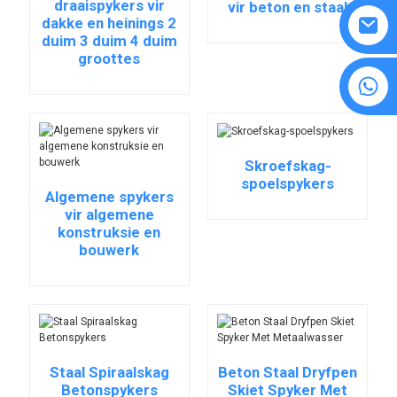
draaispykers vir
vir beton en staal
dakke en heinings 2
duim 3 duim 4 duim
groottes
8615594860638
Skroefskag-
spoelspykers
Algemene spykers
vir algemene
konstruksie en
bouwerk
Staal Spiraalskag
Beton Staal Dryfpen
Betonspykers
Skiet Spyker Met