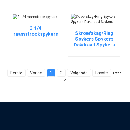
3 1/4
Skroefskag/Ring
raamstrookspykers
Spykers Spykers
Dakdraad Spykers
Eerste
Vorige
1
2
Volgende
Laaste
Totaal
2