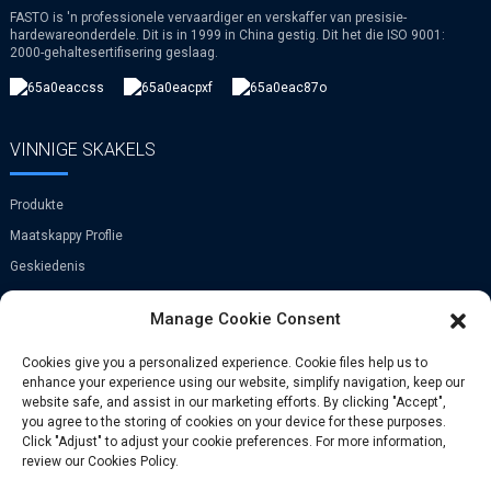
FASTO is 'n professionele vervaardiger en verskaffer van presisie-
hardewareonderdele. Dit is in 1999 in China gestig. Dit het die ISO 9001:
2000-gehaltesertifisering geslaag.
VINNIGE SKAKELS
Produkte
Maatskappy Proflie
Geskiedenis
VR
Manage Cookie Consent
KONTAK
Cookies give you a personalized experience. Cookie files help us to
enhance your experience using our website, simplify navigation, keep our
website safe, and assist in our marketing efforts. By clicking "Accept",
Xi Zhen He Village, Zhong Tang Town,
you agree to the storing of cookies on your device for these purposes.
Bin Hai-distrik, Tian Jin, China
Click "Adjust" to adjust your cookie preferences. For more information,
review our Cookies Policy.
Foon: +86-029-81165337