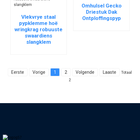
Omhulsel Gecko
Driestuk Dak
Vlekvrye staal
Ontploffingspyp
pypklemme hoë
wringkrag robuuste
swaardiens
slangklem
Eerste
Vorige
1
2
Volgende
Laaste
Totaal
2